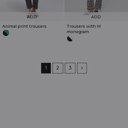
ADD
ADD
Animal print trousers
Trousers with M
monogram
Page
1
Page
2
Page
3
Next