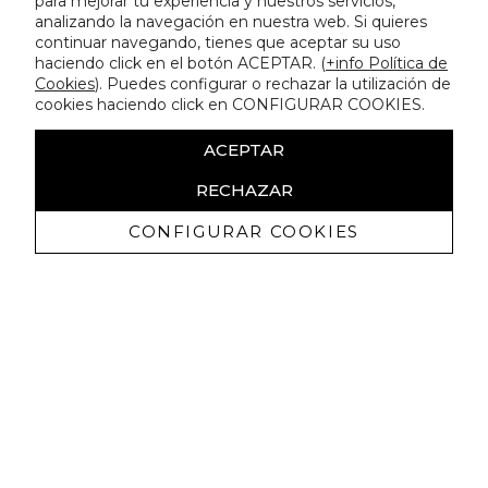
para mejorar tu experiencia y nuestros servicios,
analizando la navegación en nuestra web. Si quieres
continuar navegando, tienes que aceptar su uso
haciendo click en el botón ACEPTAR. (
+info Política de
Cookies
). Puedes configurar o rechazar la utilización de
cookies haciendo click en CONFIGURAR COOKIES.
ACEPTAR
RECHAZAR
CONFIGURAR COOKIES
Receive exclusive promotions and
news
I authorize to receive commercial communications from Lola
Casademunt and confirm that I have read the
privacy policy