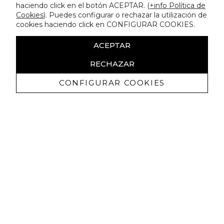
haciendo click en el botón ACEPTAR. (
+info Política de
Cookies
). Puedes configurar o rechazar la utilización de
cookies haciendo click en CONFIGURAR COOKIES.
ACEPTAR
RECHAZAR
CONFIGURAR COOKIES
Receive exclusive promotions and
news
I authorize to receive commercial communications from Lola
Casademunt and confirm that I have read the
privacy policy
SIGN UP NOW