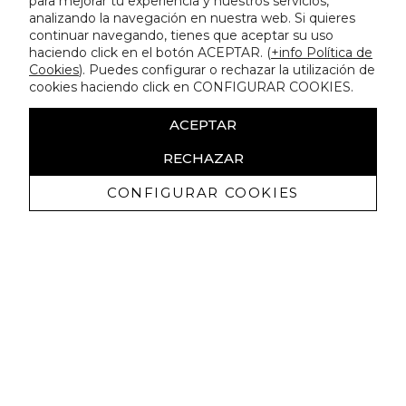
para mejorar tu experiencia y nuestros servicios,
analizando la navegación en nuestra web. Si quieres
continuar navegando, tienes que aceptar su uso
haciendo click en el botón ACEPTAR. (
+info Política de
Cookies
). Puedes configurar o rechazar la utilización de
cookies haciendo click en CONFIGURAR COOKIES.
ACEPTAR
RECHAZAR
CONFIGURAR COOKIES
Receive exclusive promotions and
news
I authorize to receive commercial communications from Lola
Casademunt and confirm that I have read the
privacy policy