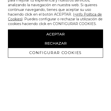
para mejorar tu experiencia y nuestros servicios,
analizando la navegación en nuestra web. Si quieres
continuar navegando, tienes que aceptar su uso
haciendo click en el botón ACEPTAR. (
+info Política de
Cookies
). Puedes configurar o rechazar la utilización de
cookies haciendo click en CONFIGURAR COOKIES.
ACEPTAR
RECHAZAR
CONFIGURAR COOKIES
Receive exclusive promotions and
news
I authorize to receive commercial communications from Lola
Casademunt and confirm that I have read the
privacy policy