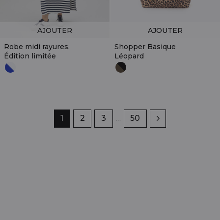
AJOUTER
AJOUTER
Robe midi rayures.
Shopper Basique
Édition limitée
Léopard
Page
1
Page
2
Page
3
…
Page
50
Suivant