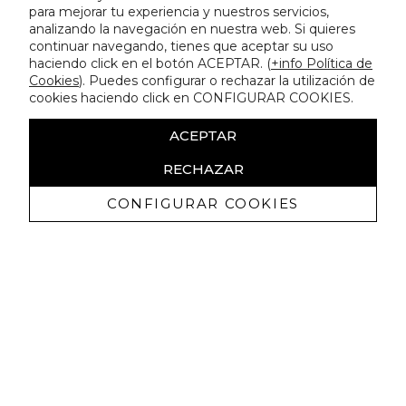
para mejorar tu experiencia y nuestros servicios,
analizando la navegación en nuestra web. Si quieres
continuar navegando, tienes que aceptar su uso
haciendo click en el botón ACEPTAR. (
+info Política de
Cookies
). Puedes configurar o rechazar la utilización de
cookies haciendo click en CONFIGURAR COOKIES.
ACEPTAR
RECHAZAR
CONFIGURAR COOKIES
Recevez promotions exclusives et
nouveautés
J'autorise à recevoir des communications commerciales de
Lola Casademunt et confirme avoir lu la
politique de confidentialité