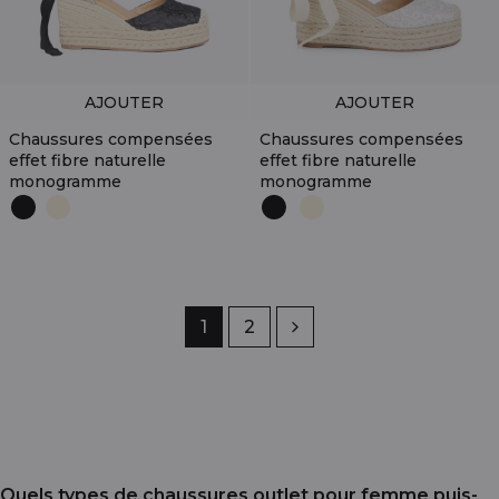
AJOUTER
AJOUTER
Chaussures compensées
Chaussures compensées
effet fibre naturelle
effet fibre naturelle
monogramme
monogramme
Page
1
Page
2
Suivant
Quels types de chaussures outlet pour femme puis-