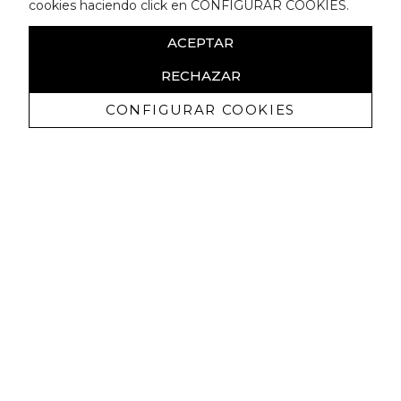
cookies haciendo click en CONFIGURAR COOKIES.
ACEPTAR
RECHAZAR
CONFIGURAR COOKIES
Recevez promotions exclusives et
nouveautés
J'autorise à recevoir des communications commerciales de
Lola Casademunt et confirme avoir lu la
politique de confidentialité