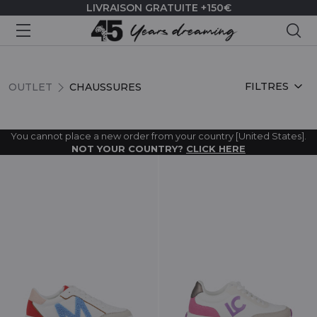
LIVRAISON GRATUITE +150€
Rec
CHAUSSURES
FILTRES
OUTLET
CHAUSSURES
You cannot place a new order from your country [United States].
NOT YOUR COUNTRY?
CLICK HERE