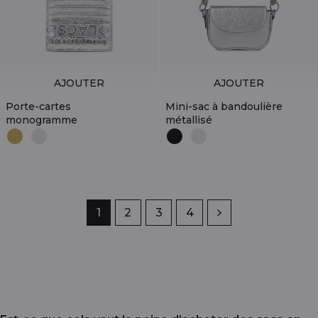
AJOUTER
AJOUTER
Porte-cartes
Mini-sac à bandoulière
monogramme
métallisé
Page
1
Page
2
Page
3
Page
4
Suivant