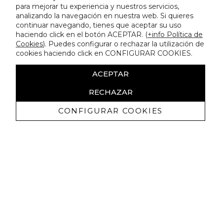
para mejorar tu experiencia y nuestros servicios,
analizando la navegación en nuestra web. Si quieres
continuar navegando, tienes que aceptar su uso
haciendo click en el botón ACEPTAR. (
+info Política de
Cookies
). Puedes configurar o rechazar la utilización de
cookies haciendo click en CONFIGURAR COOKIES.
ACEPTAR
RECHAZAR
CONFIGURAR COOKIES
Recevez promotions exclusives et
nouveautés
J'autorise à recevoir des communications commerciales de
Lola Casademunt et confirme avoir lu la
politique de confidentialité