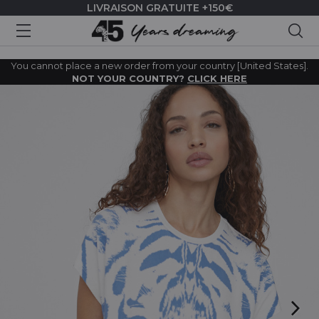
LIVRAISON GRATUITE +150€
Rec
You cannot place a new order from your country [United States].
NOT YOUR COUNTRY?
CLICK HERE