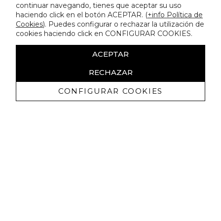
continuar navegando, tienes que aceptar su uso
haciendo click en el botón ACEPTAR. (
+info Política de
Cookies
). Puedes configurar o rechazar la utilización de
cookies haciendo click en CONFIGURAR COOKIES.
ACEPTAR
RECHAZAR
CONFIGURAR COOKIES
Recevez promotions exclusives et
nouveautés
J'autorise à recevoir des communications commerciales de
Lola Casademunt et confirme avoir lu la
politique de confidentialité