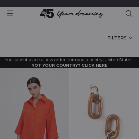
Sea
HOME
FILTERS
You cannot place a new order from your country [United States].
NOT YOUR COUNTRY?
CLICK HERE