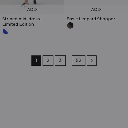
ADD
ADD
Striped midi dress.
Basic Leopard Shopper
Limited Edition
Page
1
Page
2
Page
3
…
Page
52
Next