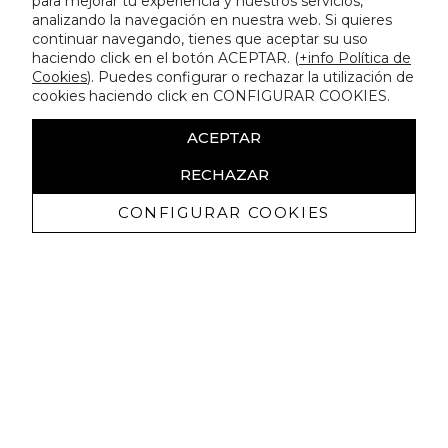
para mejorar tu experiencia y nuestros servicios,
analizando la navegación en nuestra web. Si quieres
continuar navegando, tienes que aceptar su uso
haciendo click en el botón ACEPTAR. (
+info Política de
Cookies
). Puedes configurar o rechazar la utilización de
cookies haciendo click en CONFIGURAR COOKIES.
ACEPTAR
RECHAZAR
CONFIGURAR COOKIES
Receive exclusive promotions and
news
I authorize to receive commercial communications from Lola
Casademunt and confirm that I have read the
privacy policy