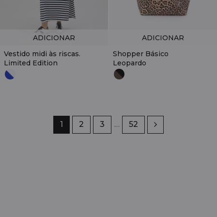
ADICIONAR
ADICIONAR
Vestido midi às riscas.
Shopper Básico
Limited Edition
Leopardo
Página
1
Página
2
Página
3
…
Página
52
Próximo