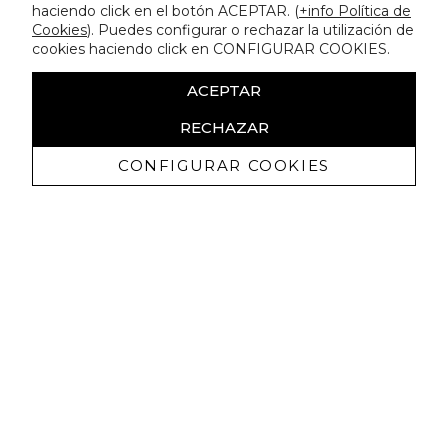
haciendo click en el botón ACEPTAR. (
+info Política de
Cookies
). Puedes configurar o rechazar la utilización de
cookies haciendo click en CONFIGURAR COOKIES.
ACEPTAR
RECHAZAR
CONFIGURAR COOKIES
Receba promoçoes exclusivas e as
últimas novidades
Autorizo ​​a receção de comunicações comerciais da Lola
Casademunt e confirmo que li a
política de privacidade
SUBSCREVER