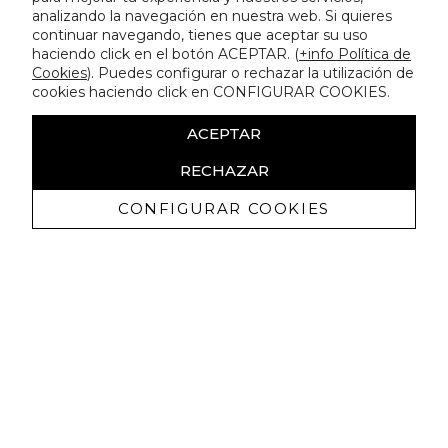
analizando la navegación en nuestra web. Si quieres
continuar navegando, tienes que aceptar su uso
haciendo click en el botón ACEPTAR. (
+info Política de
Cookies
). Puedes configurar o rechazar la utilización de
cookies haciendo click en CONFIGURAR COOKIES.
ACEPTAR
RECHAZAR
CONFIGURAR COOKIES
Receba promoçoes exclusivas e as
últimas novidades
Autorizo ​​a receção de comunicações comerciais da Lola
Casademunt e confirmo que li a
política de privacidade