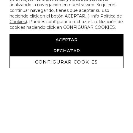
analizando la navegación en nuestra web. Si quieres
continuar navegando, tienes que aceptar su uso
haciendo click en el botón ACEPTAR. (
+info Política de
Cookies
). Puedes configurar o rechazar la utilización de
cookies haciendo click en CONFIGURAR COOKIES.
ACEPTAR
RECHAZAR
CONFIGURAR COOKIES
Receba promoçoes exclusivas e as
últimas novidades
Autorizo ​​a receção de comunicações comerciais da Lola
Casademunt e confirmo que li a
política de privacidade