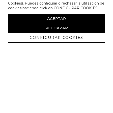
Cookies
). Puedes configurar o rechazar la utilización de
cookies haciendo click en CONFIGURAR COOKIES.
ACEPTAR
RECHAZAR
CONFIGURAR COOKIES
Receba promoçoes exclusivas e as
últimas novidades
Autorizo ​​a receção de comunicações comerciais da Lola
Casademunt e confirmo que li a
política de privacidade
SUBSCREVER
Pode cancelar a subscrição a qualquer momento. Para tal, consulte a nossa