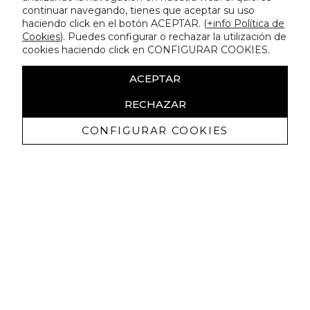
continuar navegando, tienes que aceptar su uso
haciendo click en el botón ACEPTAR. (
+info Política de
Cookies
). Puedes configurar o rechazar la utilización de
cookies haciendo click en CONFIGURAR COOKIES.
ACEPTAR
RECHAZAR
CONFIGURAR COOKIES
Receba promoçoes exclusivas e as
últimas novidades
Autorizo ​​a receção de comunicações comerciais da Lola
Casademunt e confirmo que li a
política de privacidade
SUBSCREVER