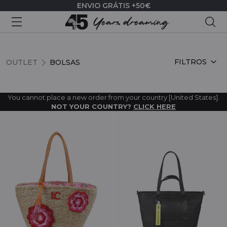
ENVIO GRÁTIS +50€
Pes
BOLSAS
FILTROS
OUTLET
BOLSAS
You cannot place a new order from your country [United States].
NOT YOUR COUNTRY?
CLICK HERE