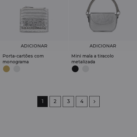
ADICIONAR
ADICIONAR
Porta-cartões com
Mini mala a tiracolo
monograma
metalizada
Página
1
Página
2
Página
3
Página
4
Próximo