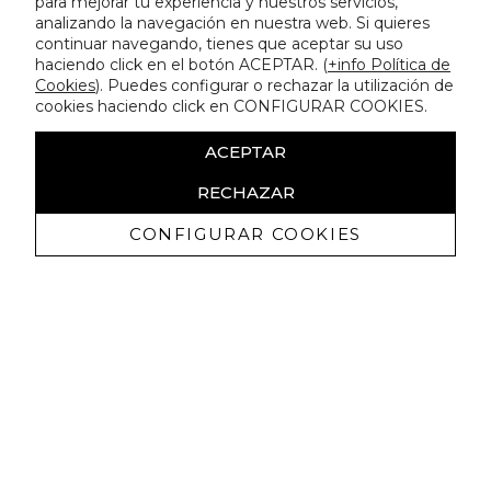
para mejorar tu experiencia y nuestros servicios,
analizando la navegación en nuestra web. Si quieres
continuar navegando, tienes que aceptar su uso
haciendo click en el botón ACEPTAR. (
+info Política de
Cookies
). Puedes configurar o rechazar la utilización de
cookies haciendo click en CONFIGURAR COOKIES.
ACEPTAR
RECHAZAR
CONFIGURAR COOKIES
Receive exclusive promotions and
news
I authorize to receive commercial communications from Lola
Casademunt and confirm that I have read the
privacy policy