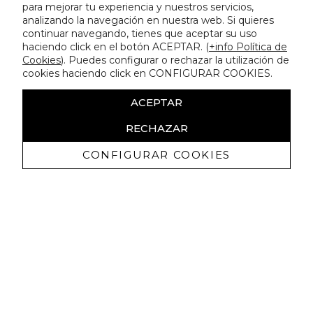
para mejorar tu experiencia y nuestros servicios,
analizando la navegación en nuestra web. Si quieres
continuar navegando, tienes que aceptar su uso
haciendo click en el botón ACEPTAR. (
+info Política de
Cookies
). Puedes configurar o rechazar la utilización de
cookies haciendo click en CONFIGURAR COOKIES.
ACEPTAR
RECHAZAR
CONFIGURAR COOKIES
Recevez promotions exclusives et
nouveautés
J'autorise à recevoir des communications commerciales de
Lola Casademunt et confirme avoir lu la
politique de confidentialité