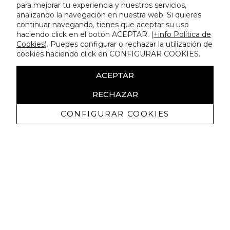
para mejorar tu experiencia y nuestros servicios,
analizando la navegación en nuestra web. Si quieres
continuar navegando, tienes que aceptar su uso
haciendo click en el botón ACEPTAR. (
+info Política de
Cookies
). Puedes configurar o rechazar la utilización de
cookies haciendo click en CONFIGURAR COOKIES.
ACEPTAR
RECHAZAR
CONFIGURAR COOKIES
Recevez promotions exclusives et
nouveautés
J'autorise à recevoir des communications commerciales de
Lola Casademunt et confirme avoir lu la
politique de confidentialité