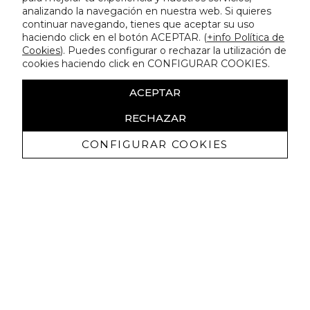
analizando la navegación en nuestra web. Si quieres
continuar navegando, tienes que aceptar su uso
haciendo click en el botón ACEPTAR. (
+info Política de
Cookies
). Puedes configurar o rechazar la utilización de
cookies haciendo click en CONFIGURAR COOKIES.
ACEPTAR
RECHAZAR
CONFIGURAR COOKIES
Recevez promotions exclusives et
nouveautés
J'autorise à recevoir des communications commerciales de
Lola Casademunt et confirme avoir lu la
politique de confidentialité