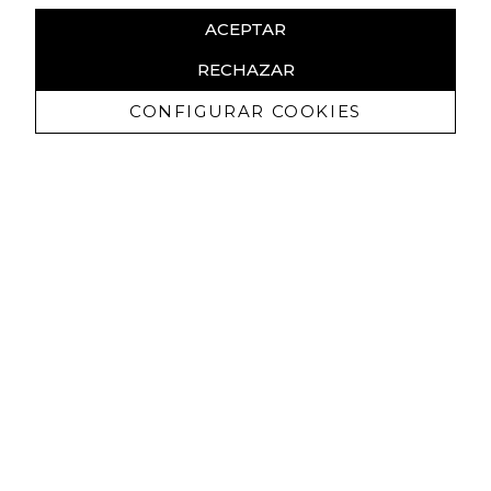
ACEPTAR
RECHAZAR
CONFIGURAR COOKIES
Recevez promotions exclusives et
nouveautés
J'autorise à recevoir des communications commerciales de
Lola Casademunt et confirme avoir lu la
politique de confidentialité
M'INSCRIRE
Vous pouvez vous désinscrire à tout moment. Vous trouverez pour cela nos
informations de contact dans les conditions d'utilisation du site.