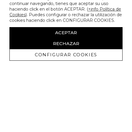
continuar navegando, tienes que aceptar su uso
haciendo click en el botón ACEPTAR. (
+info Política de
Cookies
). Puedes configurar o rechazar la utilización de
cookies haciendo click en CONFIGURAR COOKIES.
ACEPTAR
RECHAZAR
CONFIGURAR COOKIES
Receive exclusive promotions and
news
I authorize to receive commercial communications from Lola
Casademunt and confirm that I have read the
privacy policy
SIGN UP NOW