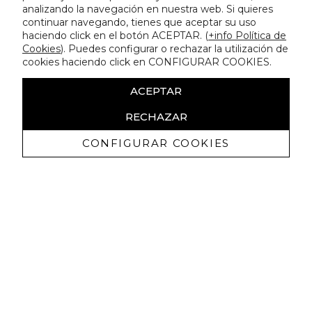
analizando la navegación en nuestra web. Si quieres
continuar navegando, tienes que aceptar su uso
haciendo click en el botón ACEPTAR. (
+info Política de
Cookies
). Puedes configurar o rechazar la utilización de
cookies haciendo click en CONFIGURAR COOKIES.
ACEPTAR
RECHAZAR
CONFIGURAR COOKIES
Receive exclusive promotions and
news
I authorize to receive commercial communications from Lola
Casademunt and confirm that I have read the
privacy policy