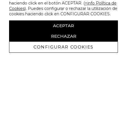
haciendo click en el botón ACEPTAR. (
+info Política de
Cookies
). Puedes configurar o rechazar la utilización de
cookies haciendo click en CONFIGURAR COOKIES.
ACEPTAR
RECHAZAR
CONFIGURAR COOKIES
Receive exclusive promotions and
news
I authorize to receive commercial communications from Lola
Casademunt and confirm that I have read the
privacy policy
SIGN UP NOW