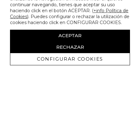
continuar navegando, tienes que aceptar su uso
haciendo click en el botón ACEPTAR. (
+info Política de
Cookies
). Puedes configurar o rechazar la utilización de
cookies haciendo click en CONFIGURAR COOKIES.
ACEPTAR
RECHAZAR
CONFIGURAR COOKIES
Receive exclusive promotions and
news
I authorize to receive commercial communications from Lola
Casademunt and confirm that I have read the
privacy policy
SIGN UP NOW