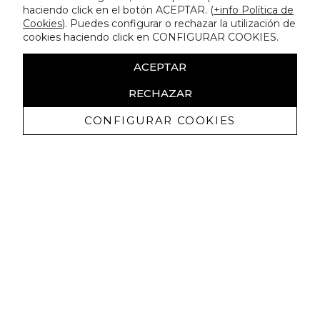
haciendo click en el botón ACEPTAR. (
+info Política de
Cookies
). Puedes configurar o rechazar la utilización de
cookies haciendo click en CONFIGURAR COOKIES.
ACEPTAR
RECHAZAR
CONFIGURAR COOKIES
Receive exclusive promotions and
news
I authorize to receive commercial communications from Lola
Casademunt and confirm that I have read the
privacy policy
SIGN UP NOW