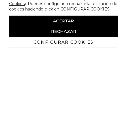
Cookies
). Puedes configurar o rechazar la utilización de
cookies haciendo click en CONFIGURAR COOKIES.
ACEPTAR
RECHAZAR
CONFIGURAR COOKIES
Receive exclusive promotions and
news
I authorize to receive commercial communications from Lola
Casademunt and confirm that I have read the
privacy policy
SIGN UP NOW
You may unsubscribe at any moment. For that purpose, please find our contact