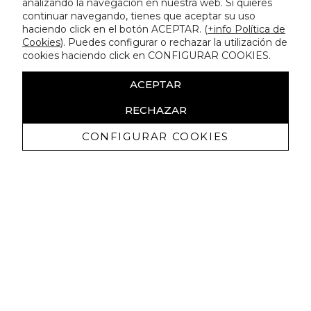
analizando la navegación en nuestra web. Si quieres
continuar navegando, tienes que aceptar su uso
haciendo click en el botón ACEPTAR. (
+info Política de
Cookies
). Puedes configurar o rechazar la utilización de
cookies haciendo click en CONFIGURAR COOKIES.
ACEPTAR
RECHAZAR
CONFIGURAR COOKIES
Receive exclusive promotions and
news
I authorize to receive commercial communications from Lola
Casademunt and confirm that I have read the
privacy policy