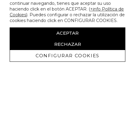
continuar navegando, tienes que aceptar su uso
haciendo click en el botón ACEPTAR. (
+info Política de
Cookies
). Puedes configurar o rechazar la utilización de
cookies haciendo click en CONFIGURAR COOKIES.
ACEPTAR
RECHAZAR
CONFIGURAR COOKIES
Recevez promotions exclusives et
nouveautés
J'autorise à recevoir des communications commerciales de
Lola Casademunt et confirme avoir lu la
politique de confidentialité