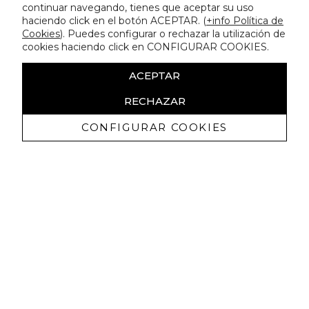
continuar navegando, tienes que aceptar su uso
haciendo click en el botón ACEPTAR. (
+info Política de
Cookies
). Puedes configurar o rechazar la utilización de
cookies haciendo click en CONFIGURAR COOKIES.
ACEPTAR
RECHAZAR
CONFIGURAR COOKIES
Recevez promotions exclusives et
nouveautés
J'autorise à recevoir des communications commerciales de
Lola Casademunt et confirme avoir lu la
politique de confidentialité