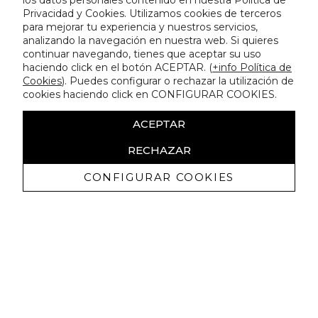
los datos personales contenido en nuestra Política de
Privacidad y Cookies. Utilizamos cookies de terceros
para mejorar tu experiencia y nuestros servicios,
analizando la navegación en nuestra web. Si quieres
continuar navegando, tienes que aceptar su uso
haciendo click en el botón ACEPTAR. (
+info Política de
Cookies
). Puedes configurar o rechazar la utilización de
cookies haciendo click en CONFIGURAR COOKIES.
ACEPTAR
RECHAZAR
CONFIGURAR COOKIES
Recevez promotions exclusives et
nouveautés
J'autorise à recevoir des communications commerciales de