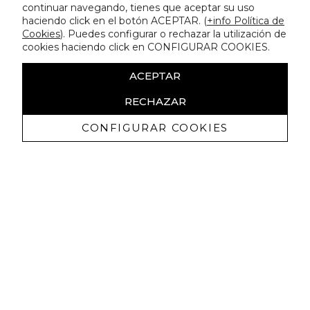
continuar navegando, tienes que aceptar su uso
haciendo click en el botón ACEPTAR. (
+info Política de
Cookies
). Puedes configurar o rechazar la utilización de
cookies haciendo click en CONFIGURAR COOKIES.
ACEPTAR
RECHAZAR
CONFIGURAR COOKIES
Recevez promotions exclusives et
nouveautés
J'autorise à recevoir des communications commerciales de
Lola Casademunt et confirme avoir lu la
politique de confidentialité