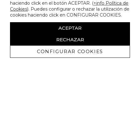
haciendo click en el botón ACEPTAR. (
+info Política de
Cookies
). Puedes configurar o rechazar la utilización de
cookies haciendo click en CONFIGURAR COOKIES.
ACEPTAR
RECHAZAR
CONFIGURAR COOKIES
Recevez promotions exclusives et
nouveautés
J'autorise à recevoir des communications commerciales de
Lola Casademunt et confirme avoir lu la
politique de confidentialité
M'INSCRIRE