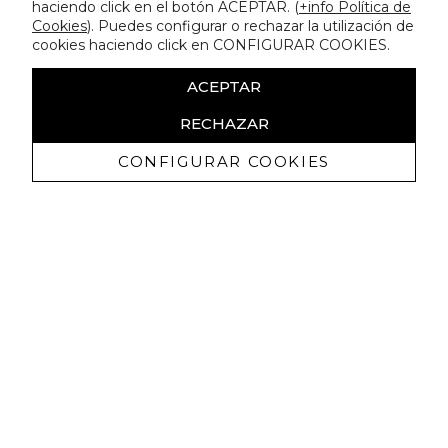
haciendo click en el botón ACEPTAR. (
+info Política de
Cookies
). Puedes configurar o rechazar la utilización de
cookies haciendo click en CONFIGURAR COOKIES.
ACEPTAR
RECHAZAR
CONFIGURAR COOKIES
Recevez promotions exclusives et
nouveautés
J'autorise à recevoir des communications commerciales de
Lola Casademunt et confirme avoir lu la
politique de confidentialité
M'INSCRIRE