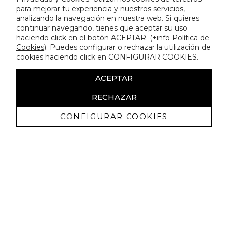
para mejorar tu experiencia y nuestros servicios,
analizando la navegación en nuestra web. Si quieres
continuar navegando, tienes que aceptar su uso
haciendo click en el botón ACEPTAR. (
+info Política de
Cookies
). Puedes configurar o rechazar la utilización de
cookies haciendo click en CONFIGURAR COOKIES.
ACEPTAR
RECHAZAR
CONFIGURAR COOKIES
Recevez promotions exclusives et
nouveautés
J'autorise à recevoir des communications commerciales de
Lola Casademunt et confirme avoir lu la
politique de confidentialité