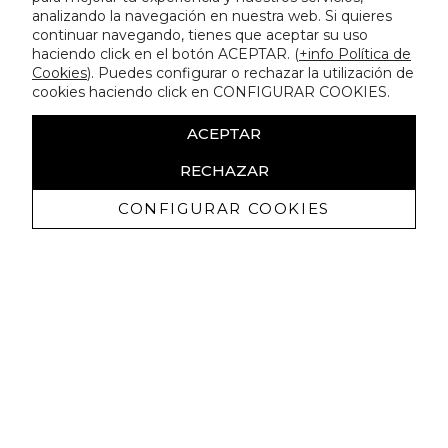
analizando la navegación en nuestra web. Si quieres
continuar navegando, tienes que aceptar su uso
haciendo click en el botón ACEPTAR. (
+info Política de
Cookies
). Puedes configurar o rechazar la utilización de
cookies haciendo click en CONFIGURAR COOKIES.
ACEPTAR
RECHAZAR
CONFIGURAR COOKIES
Recevez promotions exclusives et
nouveautés
J'autorise à recevoir des communications commerciales de
Lola Casademunt et confirme avoir lu la
politique de confidentialité