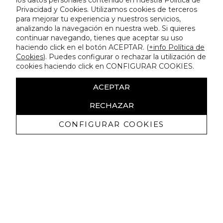
los datos personales contenido en nuestra Política de
Privacidad y Cookies. Utilizamos cookies de terceros
para mejorar tu experiencia y nuestros servicios,
analizando la navegación en nuestra web. Si quieres
continuar navegando, tienes que aceptar su uso
haciendo click en el botón ACEPTAR. (
+info Política de
Cookies
). Puedes configurar o rechazar la utilización de
cookies haciendo click en CONFIGURAR COOKIES.
ACEPTAR
RECHAZAR
CONFIGURAR COOKIES
Recevez promotions exclusives et
nouveautés
J'autorise à recevoir des communications commerciales de