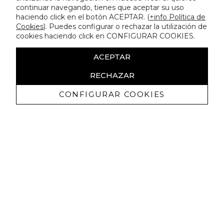
continuar navegando, tienes que aceptar su uso
haciendo click en el botón ACEPTAR. (
+info Política de
Cookies
). Puedes configurar o rechazar la utilización de
cookies haciendo click en CONFIGURAR COOKIES.
ACEPTAR
RECHAZAR
CONFIGURAR COOKIES
Recevez promotions exclusives et
nouveautés
J'autorise à recevoir des communications commerciales de
Lola Casademunt et confirme avoir lu la
politique de confidentialité