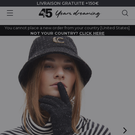
LIVRAISON GRATUITE +150€
Rec
You cannot place a new order from your country [United States].
NOT YOUR COUNTRY?
CLICK HERE