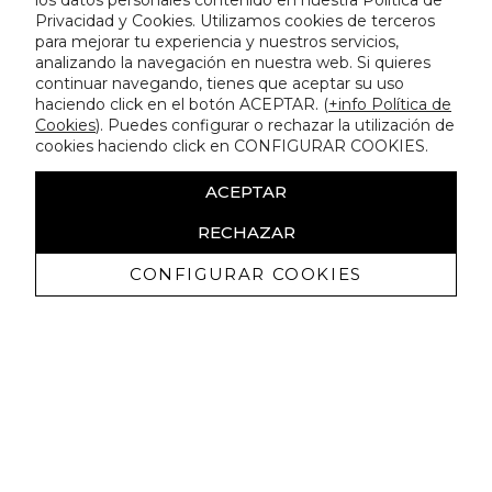
los datos personales contenido en nuestra Política de
Privacidad y Cookies. Utilizamos cookies de terceros
para mejorar tu experiencia y nuestros servicios,
analizando la navegación en nuestra web. Si quieres
continuar navegando, tienes que aceptar su uso
haciendo click en el botón ACEPTAR. (
+info Política de
Cookies
). Puedes configurar o rechazar la utilización de
cookies haciendo click en CONFIGURAR COOKIES.
ACEPTAR
RECHAZAR
CONFIGURAR COOKIES
Recevez promotions exclusives et
nouveautés
J'autorise à recevoir des communications commerciales de