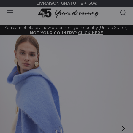
LIVRAISON GRATUITE +150€
Rec
You cannot place a new order from your country [United States].
NOT YOUR COUNTRY?
CLICK HERE