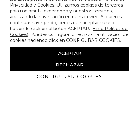
Privacidad y Cookies. Utilizamos cookies de terceros
para mejorar tu experiencia y nuestros servicios,
analizando la navegación en nuestra web. Si quieres
continuar navegando, tienes que aceptar su uso
haciendo click en el botón ACEPTAR. (
+info Política de
Cookies
). Puedes configurar o rechazar la utilización de
cookies haciendo click en CONFIGURAR COOKIES.
ACEPTAR
RECHAZAR
CONFIGURAR COOKIES
Recevez promotions exclusives et
nouveautés
J'autorise à recevoir des communications commerciales de
Lola Casademunt et confirme avoir lu la