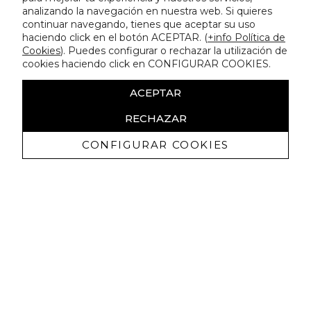
analizando la navegación en nuestra web. Si quieres
continuar navegando, tienes que aceptar su uso
haciendo click en el botón ACEPTAR. (
+info Política de
Cookies
). Puedes configurar o rechazar la utilización de
cookies haciendo click en CONFIGURAR COOKIES.
ACEPTAR
RECHAZAR
CONFIGURAR COOKIES
Recevez promotions exclusives et
nouveautés
J'autorise à recevoir des communications commerciales de
Lola Casademunt et confirme avoir lu la
politique de confidentialité