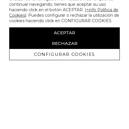
continuar navegando, tienes que aceptar su uso
haciendo click en el botón ACEPTAR. (
+info Política de
Cookies
). Puedes configurar o rechazar la utilización de
cookies haciendo click en CONFIGURAR COOKIES.
ACEPTAR
RECHAZAR
CONFIGURAR COOKIES
Recevez promotions exclusives et
nouveautés
J'autorise à recevoir des communications commerciales de
Lola Casademunt et confirme avoir lu la
politique de confidentialité