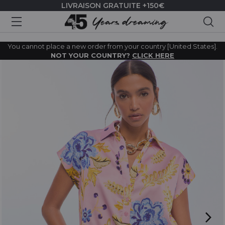
LIVRAISON GRATUITE +150€
Rec
You cannot place a new order from your country [United States].
NOT YOUR COUNTRY?
CLICK HERE