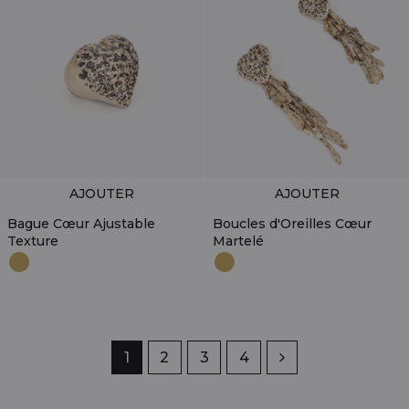
AJOUTER
AJOUTER
Bague Cœur Ajustable
Boucles d'Oreilles Cœur
Texture
Martelé
Page
1
Page
2
Page
3
Page
4
Suivant