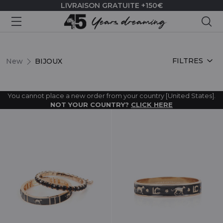
LIVRAISON GRATUITE +150€
Rec
BIJOUX
FILTRES
New
BIJOUX
You cannot place a new order from your country [United States].
NOT YOUR COUNTRY?
CLICK HERE