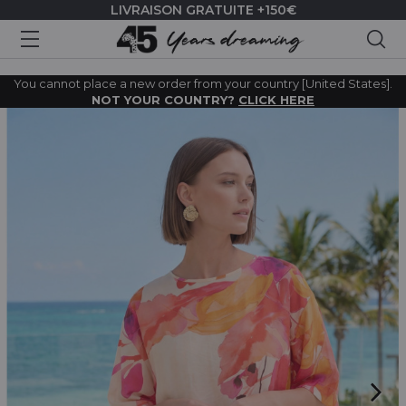
LIVRAISON GRATUITE +150€
Rec
You cannot place a new order from your country [United States].
NOT YOUR COUNTRY?
CLICK HERE